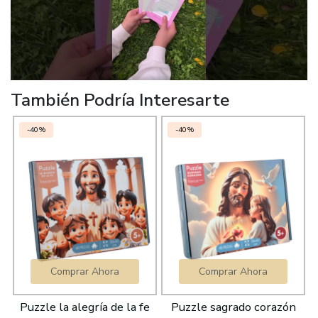
También Podría Interesarte
-40%
-40%
Comprar Ahora
Comprar Ahora
Puzzle la alegría de la fe
Puzzle sagrado corazón
P