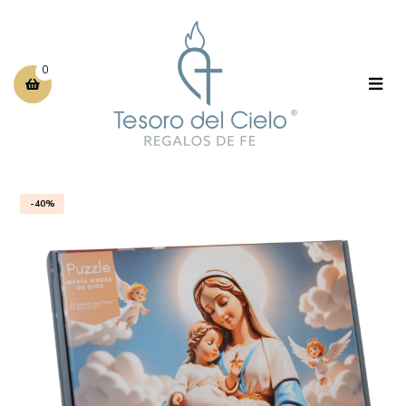
0
-40%