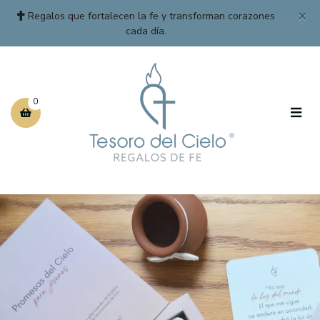
×
Regalos que fortalecen la fe y transforman corazones
cada día.
0